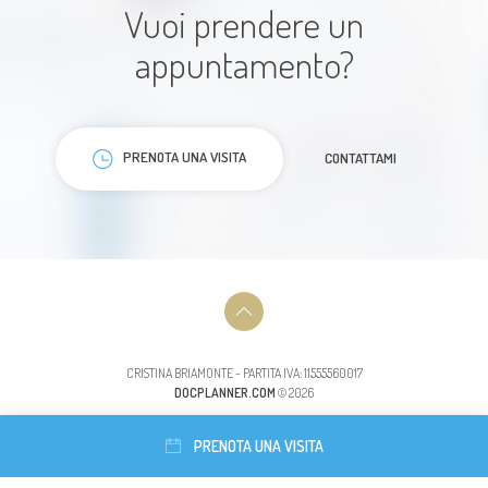
Vuoi prendere un
appuntamento?
Dottoresse molto precise e
professionali era la prima volta che
PRENOTA UNA VISITA
CONTATTAMI
andavo ma sono stato trattato
benissimo e con
professionalità.Esperienza per me,
positivamente.
Paziente
CRISTINA BRIAMONTE - PARTITA IVA: 11555560017
DOCPLANNER.COM
© 2026
PRENOTA UNA VISITA