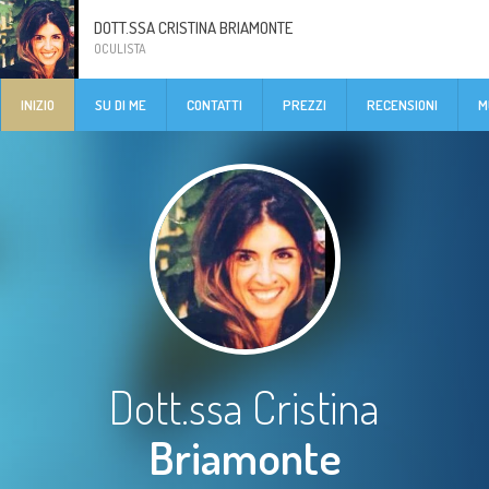
DOTT.SSA CRISTINA BRIAMONTE
OCULISTA
INIZIO
SU DI ME
CONTATTI
PREZZI
RECENSIONI
M
Dott.ssa Cristina
Briamonte