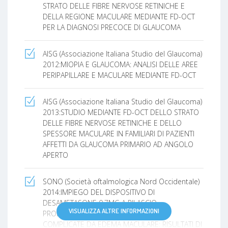
STRATO DELLE FIBRE NERVOSE RETINICHE E
DELLA REGIONE MACULARE MEDIANTE FD-OCT
PER LA DIAGNOSI PRECOCE DI GLAUCOMA
AISG (Associazione Italiana Studio del Glaucoma)
2012:MIOPIA E GLAUCOMA: ANALISI DELLE AREE
PERIPAPILLARE E MACULARE MEDIANTE FD-OCT
AISG (Associazione Italiana Studio del Glaucoma)
2013:STUDIO MEDIANTE FD-OCT DELLO STRATO
DELLE FIBRE NERVOSE RETINICHE E DELLO
SPESSORE MACULARE IN FAMILIARI DI PAZIENTI
AFFETTI DA GLAUCOMA PRIMARIO AD ANGOLO
APERTO
SONO (Società oftalmologica Nord Occidentale)
2014:IMPIEGO DEL DISPOSITIVO DI
DESAMETASONE 0,7MG A RILASCIO
VISUALIZZA ALTRE INFORMAZIONI
PROLUNGATO (OZURDEX) NELLE UVEITI
COMPLICATE DA EDEMA MACULARE: RISULTATI DI