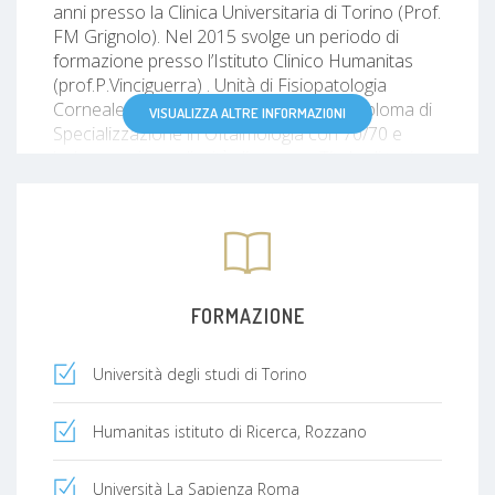
anni presso​ ​la​ ​Clinica​ ​Universitaria​ ​di​ ​Torino​ ​(Prof.​
​FM​ ​Grignolo). Nel 2015 svolge un periodo di
formazione presso l’Istituto Clinico Humanitas
(prof.P.Vinciguerra) . Unità​ ​di​ ​Fisiopatologia​ ​
Corneale Nel Luglio 2016 consegue il Diploma di
VISUALIZZA ALTRE INFORMAZIONI
Specializzazione in Oftalmologia con 70/70 e
lode, menzione, dignità di stampa. Titolo di tesi:
Valutazione della correzione dell’astigmatismo
mediante​ ​impianto​ ​di​ ​una​ ​nuova​ ​lente​ ​
intraoculare​ ​torica. Da settembre 2016 collabora
con l’Università dello Sport Foro Italico come
consulente oftalmologa. Dall’Ottobre​ ​2016​ ​svolge​
​la​ ​professione​ ​presso​ ​la​ ​Casa​ ​di​ ​Cura​ ​pro​ ​
FORMAZIONE
Infantia​ ​Ospedale​ ​Koelliker.
Dal 2019 svolge un Dottorato di Ricerca presso
Università degli studi di Torino
l'Università La Sapienza di Roma : Nuove
Tecnologie Biomediche in Medicina Clinica 34°
ciclo.
Humanitas istituto di Ricerca, Rozzano
Università La Sapienza Roma