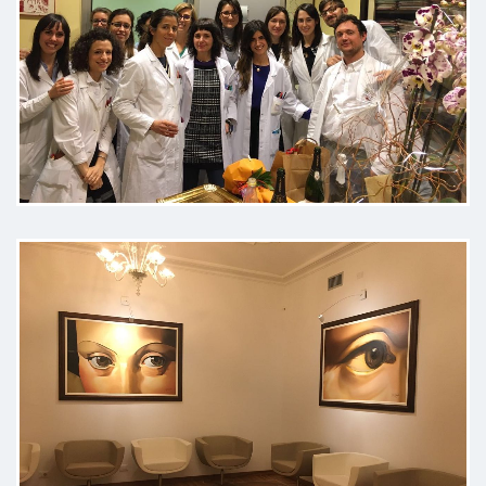
Ottima esperienza nel campo della
visuta e dell'intervento
Paziente
Competente , affidabile e
professionale , unica. Tornerò
sempre da lei
Paziente