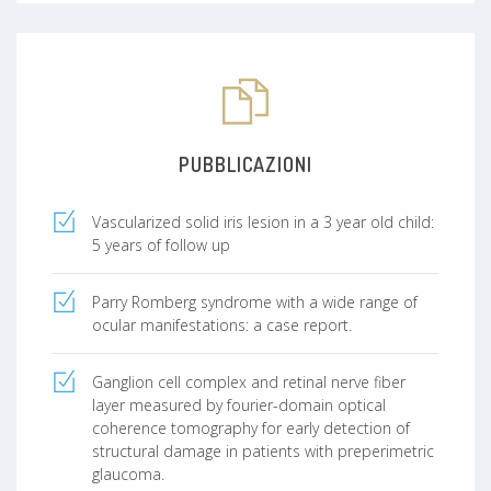
UNO STUDIO PROSPETTICO
AICCER (Associazione Italiana di Chirurgia della
della Cataratta e Refrattiva) 2014:STABILITA
´ROTAZIONALE DI IOL TORICHE NANOFLEX.
PUBBLICAZIONI
SONO (Società oftalmologica Nord Occidentale)
2015:IMPIANTO DI DESAMETASONE
INTRAVITREALE A LENTO RILASCIO NELL EDEMA
Vascularized solid iris lesion in a 3 year old child:
MACULARE DIABETICO: PRIMI RISULTATI.
5 years of follow up
Parry Romberg syndrome with a wide range of
ocular manifestations: a case report.
Ganglion cell complex and retinal nerve fiber
layer measured by fourier-domain optical
coherence tomography for early detection of
structural damage in patients with preperimetric
glaucoma.